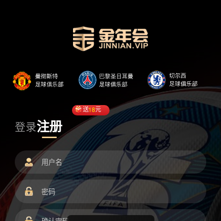
送
18
元
注册
登录