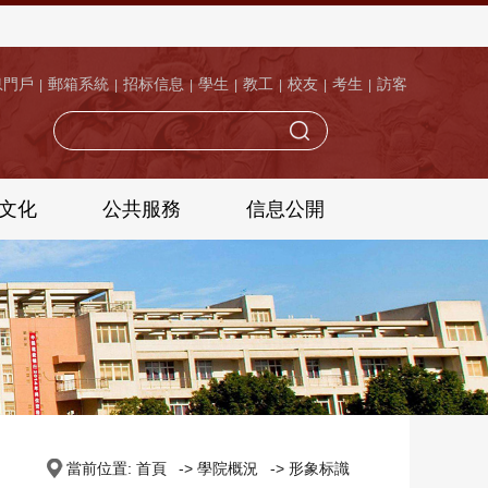
息門戶
郵箱系統
招标信息
學生
教工
校友
考生
訪客
|
|
|
|
|
|
|
文化
公共服務
信息公開
當前位置:
首頁
->
學院概況
->
形象标識